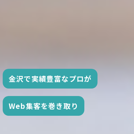
金沢で実績豊富なプロが
Web集客を巻き取り